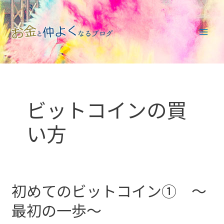
内
Main
容
Men
を
ス
キ
ッ
プ
ビットコインの買
い方
初めてのビットコイン① ～
初
め
最初の一歩～
て