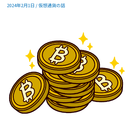
の
2024年2月1日
/
仮想通貨の話
ビ
ッ
ト
コ
イ
ン
①
～
最
初
の
一
歩
～